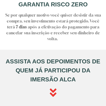
GARANTIA RISCO ZERO
Se por qualquer motivo você quiser desistir da sua
compra, seu investimento estará protegido. Você
terá
7 dias
após a efetivação do pagamento para
cancelar sua inscrição e receber seu dinheiro de
volta.
ASSISTA AOS DEPOIMENTOS DE
QUEM JÁ PARTICIPOU DA
IMERSÃO ALCA